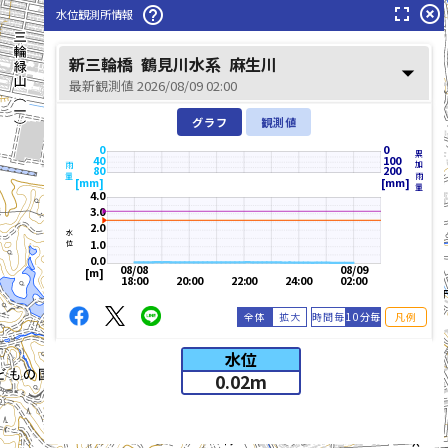
fullscreen
highlight_off
help_outline
水位観測所情報
新三輪橋
鶴見川水系
麻生川
arrow_drop_down
最新観測値 2026/08/09 02:00
グラフ
観測値
0
0
累加雨量
40
100
雨量
80
200
[mm]
[mm]
4.0
3.0
2.0
水位
1.0
0.0
08/08
08/09
[m]
18:00
20:00
22:00
24:00
02:00
全体
拡大
時間毎
10分毎
凡例
水位
0.02
m
list_alt