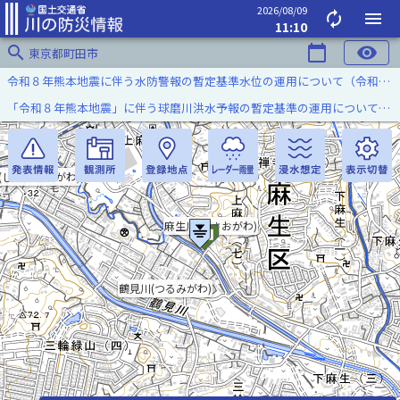
2026/08/09
autorenew
menu
11:10
search
calendar_today
visibility
東京都町田市
令和８年熊本地震に伴う水防警報の暫定基準水位の運用について（令和８年８月７日）
「令和８年熊本地震」に伴う球磨川洪水予報の暫定基準の運用について（令和８年８月５日）
(しんこうじがわ)
麻生川(あさおがわ)
鶴見川(つるみがわ)