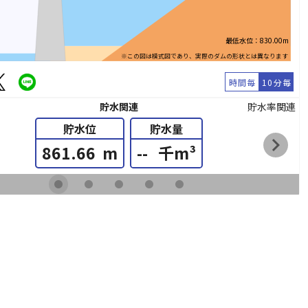
最低水位：830.00m
※この図は模式図であり、実際のダムの形状とは異なります
時間毎
10分毎
貯水関連
貯水率関連
貯水位
貯水量
chevron_right
861.66
m
--
千m³
fiber_manual_record
fiber_manual_record
fiber_manual_record
fiber_manual_record
fiber_manual_record