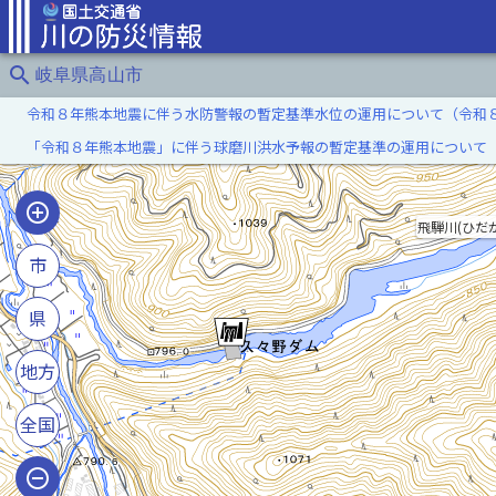
search
岐阜県高山市
令和８年熊本地震に伴う水防警報の暫定基準水位の運用について（令和
「令和８年熊本地震」に伴う球磨川洪水予報の暫定基準の運用について
飛騨川(ひだ
市
県
地方
全国