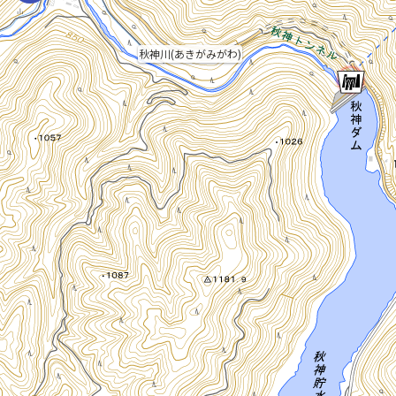
秋神川(あきがみがわ)