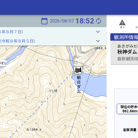
18:52
calendar_today
autorenew
2026/08/07
report_problem
概況
発
keyboard_arrow_down
８年８月７日）
観測所情
keyboard_arrow_down
（令和８年８月５日）
あきがみだ
秋神ダム
最新観測値 2
がわ)
現在の貯水
861.66m
全放流量：