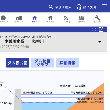
menu
search
headset_mic
観測所検索
操作説明
error
home_work
home
house
rss_feed
waves
build
表情報一覧
観測所一覧
観測所
登録地点
レーダ雨量
浸水想定
表示設定
報
fullscreen
open_in_new
む
きそがわすいけい
あきがみがわ
木曽川水系
秋神川
arrow_drop_down
026/08/07 09:40
ダム諸量
ダム模式図
詳細情報
グラフ
位
全流入量：-0.32㎥/s
洪水時最高水位：872.00m
平常時最高貯水位：872.00m
予備放流水位：868.00m
(適用期間：01/01～12/31)
0.00㎥/s