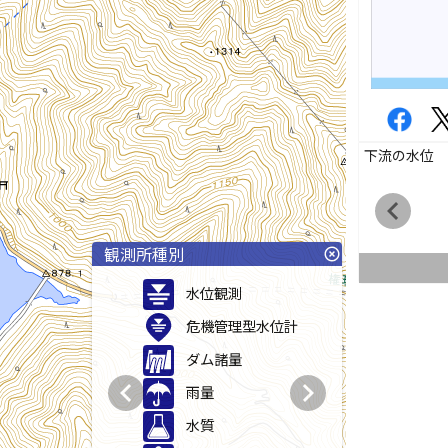
下流の水位
chevron_left
観測所種別
highlight_off
水位観測
危機管理型水位計
ダム諸量
chevron_left
chevron_right
雨量
水質