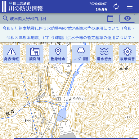
2026/08/07
autorenew
menu
19:59
search
calendar_today
visibility
岐阜県大野郡白川村
令和８年熊本地震に伴う水防警報の暫定基準水位の運用について（令和８年８月７日）
「令和８年熊本地震」に伴う球磨川洪水予報の暫定基準の運用について（令和８年８月５日）
庄川(しようがわ)