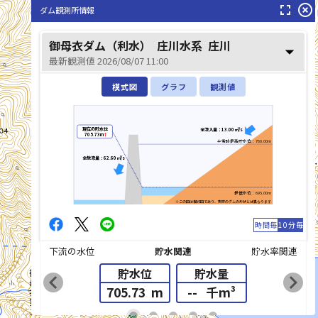
fullscreen
highlight_off
ダム観測所情報
御母衣ダム（利水）
庄川水系
庄川
arrow_drop_down
最新観測値 2026/08/07 11:00
模式図
グラフ
観測値
現在の貯水位
全流入量：13.00㎥/s
705.73m
↑
平常時最高貯水位：760.00m
全放流量：62.60㎥/s
最低水位：695.00m
※この図は模式図であり、実際のダムの形状とは異なります
時間毎
10分毎
下流の水位
貯水関連
貯水率関連
貯水位
貯水量
chevron_left
chevron_right
705.73
m
--
千m³
list_alt
fiber_manual_record
fiber_manual_record
fiber_manual_record
fiber_manual_record
fiber_manual_record