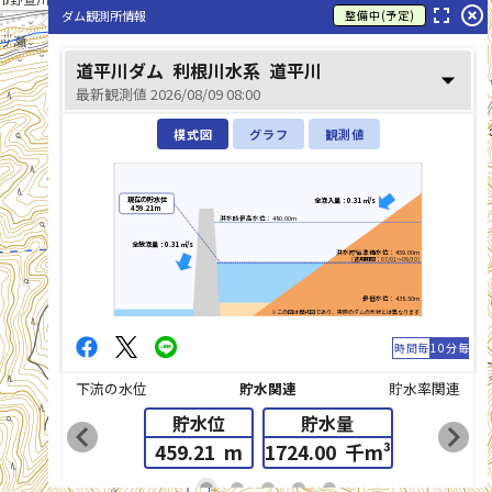
fullscreen
highlight_off
ダム観測所情報
整備中(予定)
道平川ダム
利根川水系
道平川
arrow_drop_down
最新観測値 2026/08/09 08:00
模式図
グラフ
観測値
現在の貯水位
全流入量：0.31㎥/s
459.21m
洪水時最高水位：480.00m
道平川(どうだいらがわ)
全放流量：0.31㎥/s
洪水貯留準備水位：459.00m
(適用期間：07/01～09/30)
最低水位：438.50m
※この図は模式図であり、実際のダムの形状とは異なります
時間毎
10分毎
下流の水位
貯水関連
貯水率関連
貯水位
貯水量
chevron_left
chevron_right
459.21
m
1724.00
千m³
list_alt
fiber_manual_record
fiber_manual_record
fiber_manual_record
fiber_manual_record
fiber_manual_record