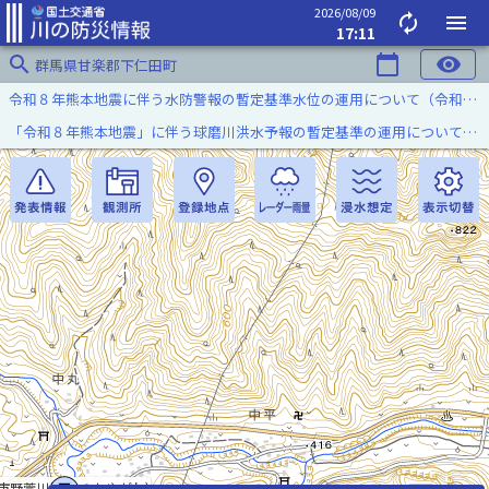
2026/08/09
autorenew
menu
17:11
search
calendar_today
visibility
群馬県甘楽郡下仁田町
令和８年熊本地震に伴う水防警報の暫定基準水位の運用について（令和８年８月７日）
「令和８年熊本地震」に伴う球磨川洪水予報の暫定基準の運用について（令和８年８月５日）
市野萱川(いちのかやがわ)