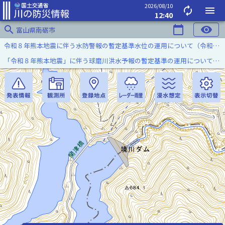
2026/08/10
autorenew
menu
12:40
search
calendar_today
visibility
富山県南砺市
令和８年熊本地震に伴う水防警報の暫定基準水位の運用について（令和８年８月７日）
「令和８年熊本地震」に伴う球磨川洪水予報の暫定基準の運用について（令和８年８月５日）