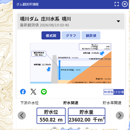
fullscreen
highlight_off
ダム観測所情報
境川ダム
庄川水系
境川
arrow_drop_down
最新観測値 2026/08/10 03:40
模式図
グラフ
観測値
境川ダム
10分雨量：
欠測
降り始めからの雨量：
0.0mm
現在の貯水位
全流入量：3.48㎥/s
550.82m
↓
洪水時最高水位：573.60m
平常時最高貯水位：570.10m
全放流量：12.58㎥/s
貯水率(利水容量)：48.4%
最低水位：512.00m
境川(さかいがわ)
※この図は模式図であり、実際のダムの形状とは異なります
時間毎
10分毎
下流の水位
貯水関連
貯水率関連
貯水位
貯水量
chevron_left
chevron_right
550.82
m
23602.00
千m³
list_alt
fiber_manual_record
fiber_manual_record
fiber_manual_record
fiber_manual_record
fiber_manual_record