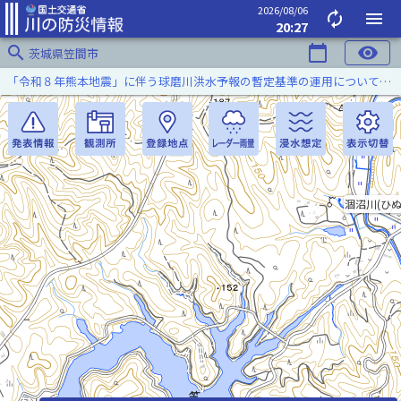
2026/08/06
autorenew
menu
20:27
search
calendar_today
visibility
茨城県笠間市
「令和８年熊本地震」に伴う球磨川洪水予報の暫定基準の運用について（令和８年８月５日）
涸沼川(ひぬ