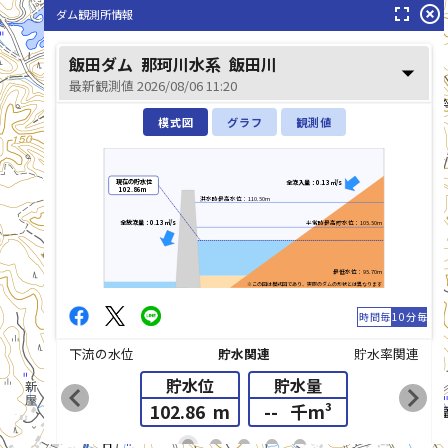
fullscreen
highlight_off
ダム観測所情報
飯田ダム
那珂川水系
飯田川
arrow_drop_down
最新観測値 2026/08/06 11:20
模式図
グラフ
観測値
現在の貯水位
全流入量：0.13㎥/s
102.86m
洪水時最高水位：110.50m
飯田川(いいだかわ)
全放流量：0.13㎥/s
平常時最高貯水位：105.50m
最低水位：95.70m
※この図は模式図であり、実際のダムの形状とは異なります
時間毎
10分毎
下流の水位
貯水関連
貯水率関連
貯水位
貯水量
chevron_left
chevron_right
102.86
m
--
千m³
list_alt
fiber_manual_record
fiber_manual_record
fiber_manual_record
fiber_manual_record
fiber_manual_record