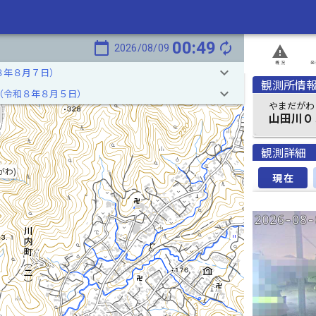
00:49
calendar_today
autorenew
2026/08/09
report_problem
概況
発
keyboard_arrow_down
８年８月７日）
観測所情
keyboard_arrow_down
（令和８年８月５日）
やまだがわ
山田川０
観測詳細
がわ)
現在