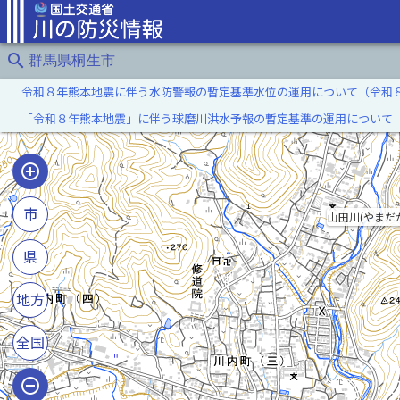
search
群馬県桐生市
令和８年熊本地震に伴う水防警報の暫定基準水位の運用について（令和
「令和８年熊本地震」に伴う球磨川洪水予報の暫定基準の運用について
市
山田川(やまだ
県
地方
全国