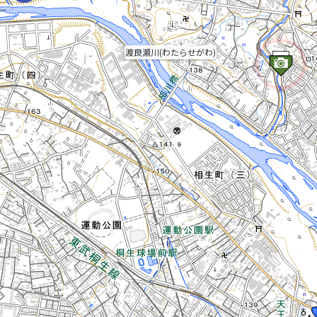
渡良瀬川(わたらせがわ)