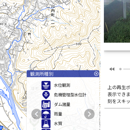
fast_rewind
観測所種別
highlight_off
水位観測
上の再生
表示でき
危機管理型水位計
刻をスキ
ダム諸量
chevron_left
chevron_right
雨量
水質