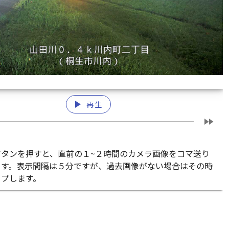
play_arrow
再生
fast_forward
ボタンを押すと、直前の１~２時間のカメラ画像をコマ送り
ます。表示間隔は５分ですが、過去画像がない場合はその時
ップします。