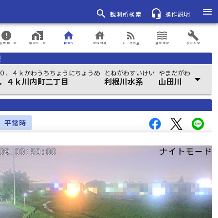
menu
search
headset_mic
観測所検索
操作説明
error
home_work
home
house
rss_feed
waves
build
表情報一覧
観測所一覧
観測所
登録地点
レーダ雨量
浸水想定
表示設定
報
０．４ｋかわうちちょうにちょうめ
とねがわすいけい
やまだがわ
arrow_drop_down
．４ｋ川内町二丁目
利根川水系
山田川
平常時