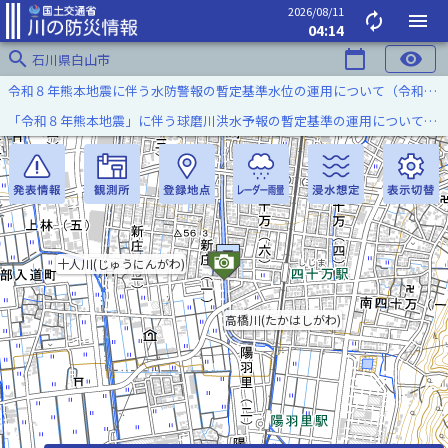
2026/08/11
autorenew
menu
04:14
search
calendar_today
visibility
石川県白山市
令和８年熊本地震に伴う水防警報の暫定基準水位の運用について（令和８年８月７日）
「令和８年熊本地震」に伴う球磨川洪水予報の暫定基準の運用について（令和８年８月５日）
十人川(じゅうにんがわ)
高橋川(たかはしがわ)