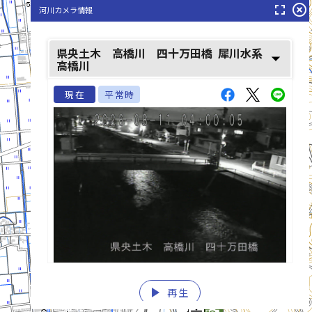
fullscreen
highlight_off
河川カメラ情報
県央土木 高橋川 四十万田橋
犀川水系
arrow_drop_down
高橋川
現在
平常時
play_arrow
list_alt
再生