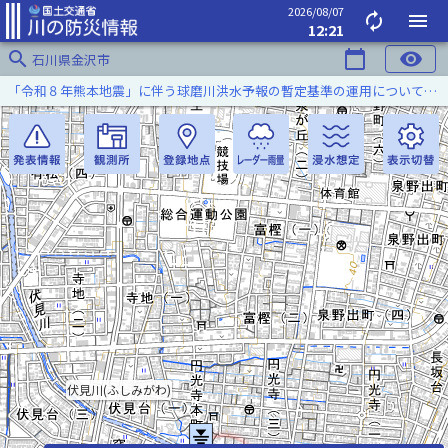
2026/08/07
autorenew
menu
12:21
search
calendar_today
visibility
石川県金沢市
「令和８年熊本地震」に伴う球磨川洪水予報の暫定基準の運用について（令和８年８月５日）
伏見川(ふしみがわ)