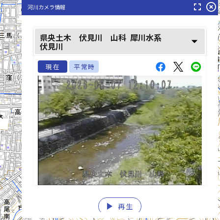
fullscreen
highlight_off
河川カメラ情報
県央土木 伏見川 山科
犀川水系
arrow_drop_down
伏見川
現在
平常時
play_arrow
list_alt
再生