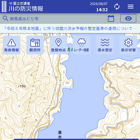
2026/08/07
autorenew
menu
14:32
search
calendar_today
visibility
群馬県みどり市
「令和８年熊本地震」に伴う球磨川洪水予報の暫定基準の運用について（令和８年８月５日）