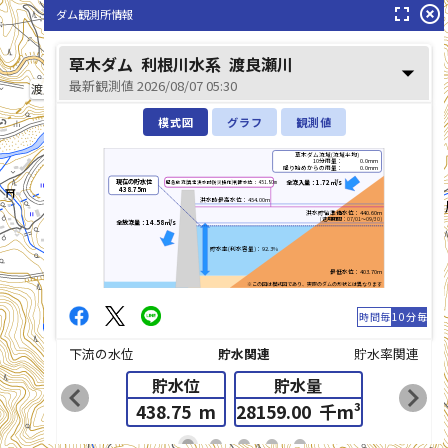
fullscreen
highlight_off
ダム観測所情報
草木ダム
利根川水系
渡良瀬川
arrow_drop_down
最新観測値 2026/08/07 05:30
渡良瀬川(わたらせがわ)
模式図
グラフ
観測値
草木ダム流域(流域平均)
10分雨量：
0.0mm
降り始めからの雨量：
0.0mm
柱戸川(はしらどかわ)
現在の貯水位
全流入量：1.72㎥/s
緊急放流(異常洪水時防災操作)判断水位：451.80m
438.75m
洪水時最高水位：454.00m
洪水貯留準備水位：440.60m
(適用期間：07/01～09/30)
全放流量：14.58㎥/s
貯水率(利水容量)：92.3%
最低水位：403.70m
※この図は模式図であり、実際のダムの形状とは異なります
時間毎
10分毎
下流の水位
貯水関連
貯水率関連
貯水位
貯水量
chevron_left
chevron_right
438.75
m
28159.00
千m³
list_alt
fiber_manual_record
fiber_manual_record
fiber_manual_record
fiber_manual_record
fiber_manual_record