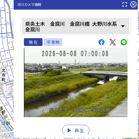
fullscreen
highlight_off
河川カメラ情報
県央土木 金腐川 金腐川橋
大野川水系
arrow_drop_down
金腐川
大宮川(おおみやがわ)
現在
平常時
play_arrow
list_alt
再生