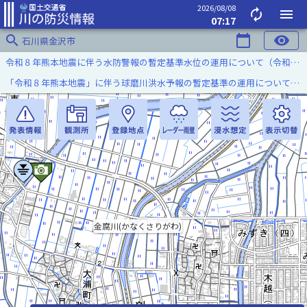
2026/08/08
autorenew
menu
07:17
search
calendar_today
visibility
石川県金沢市
令和８年熊本地震に伴う水防警報の暫定基準水位の運用について（令和８年８月７日）
「令和８年熊本地震」に伴う球磨川洪水予報の暫定基準の運用について（令和８年８月５日）
金腐川(かなくさりがわ)