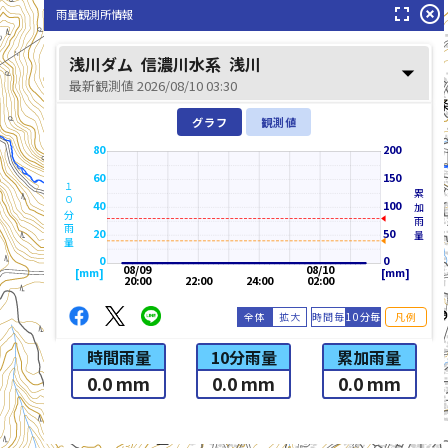
fullscreen
highlight_off
雨量観測所情報
浅川ダム
信濃川水系
浅川
arrow_drop_down
浅川(あさかわ)
最新観測値 2026/08/10 03:30
グラフ
観測値
80
200
60
150
１０分雨量
累加雨量
40
100
20
50
0
0
08/09
08/10
[mm]
[mm]
20:00
22:00
24:00
02:00
全体
拡大
時間毎
10分毎
凡例
時間雨量
10分雨量
累加雨量
0.0 mm
0.0 mm
0.0 mm
list_alt