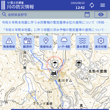
2026/08/10
autorenew
menu
12:42
search
calendar_today
visibility
長野県長野市
令和８年熊本地震に伴う水防警報の暫定基準水位の運用について（令和８年８月７日）
「令和８年熊本地震」に伴う球磨川洪水予報の暫定基準の運用について（令和８年８月５日）