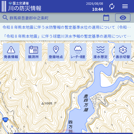
2026/08/08
autorenew
menu
10:44
search
calendar_today
visibility
群馬県吾妻郡中之条町
令和８年熊本地震に伴う水防警報の暫定基準水位の運用について（令和８年８月７日）
「令和８年熊本地震」に伴う球磨川洪水予報の暫定基準の運用について（令和８年８月５日）