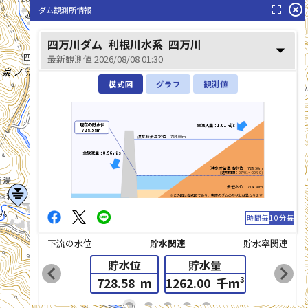
fullscreen
highlight_off
ダム観測所情報
四万川ダム
利根川水系
四万川
arrow_drop_down
四万川(しまがわ)
最新観測値 2026/08/08 01:30
模式図
グラフ
観測値
現在の貯水位
全流入量：1.01㎥/s
728.58m
洪水時最高水位：764.00m
全放流量：0.96㎥/s
洪水貯留準備水位：728.50m
(適用期間：07/01～09/30)
最低水位：714.80m
新湯川(あらゆがわ)
※この図は模式図であり、実際のダムの形状とは異なります
時間毎
10分毎
下流の水位
貯水関連
貯水率関連
貯水位
貯水量
chevron_left
chevron_right
728.58
m
1262.00
千m³
list_alt
fiber_manual_record
fiber_manual_record
fiber_manual_record
fiber_manual_record
fiber_manual_record