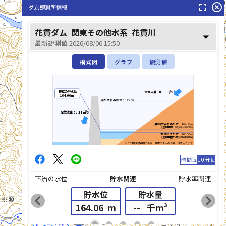
花貫川(はなぬきかわ)
fullscreen
highlight_off
ダム観測所情報
花貫ダム
関東その他水系
花貫川
arrow_drop_down
最新観測値 2026/08/06 15:50
模式図
グラフ
観測値
現在の貯水位
全流入量：0.11㎥/s
164.06m
洪水時最高水位：175.00m
全放流量：0.11㎥/s
洪水貯留準備水位：164.80m
(適用期間：08/01～10/10)
予備放流水位：163.50m
(適用期間：08/01～10/10)
最低水位：161.00m
※この図は模式図であり、実際のダムの形状とは異なります
時間毎
10分毎
下流の水位
貯水関連
貯水率関連
貯水位
貯水量
chevron_left
chevron_right
164.06
m
--
千m³
list_alt
fiber_manual_record
fiber_manual_record
fiber_manual_record
fiber_manual_record
fiber_manual_record