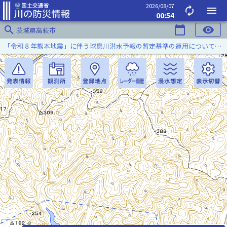
2026/08/07
autorenew
menu
00:54
search
calendar_today
visibility
茨城県高萩市
「令和８年熊本地震」に伴う球磨川洪水予報の暫定基準の運用について（令和８年８月５日）