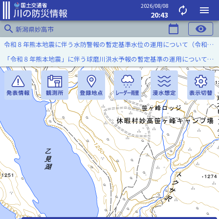
2026/08/08
autorenew
menu
20:43
search
calendar_today
visibility
新潟県妙高市
令和８年熊本地震に伴う水防警報の暫定基準水位の運用について（令和８年８月７日）
「令和８年熊本地震」に伴う球磨川洪水予報の暫定基準の運用について（令和８年８月５日）