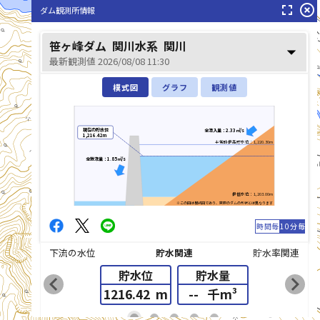
fullscreen
highlight_off
ダム観測所情報
笹ヶ峰ダム
関川水系
関川
arrow_drop_down
関川(せきかわ)
最新観測値 2026/08/08 11:30
模式図
グラフ
観測値
現在の貯水位
全流入量：2.33㎥/s
1,216.42m
平常時最高貯水位：1,220.30m
全放流量：1.85㎥/s
最低水位：1,203.00m
※この図は模式図であり、実際のダムの形状とは異なります
時間毎
10分毎
下流の水位
貯水関連
貯水率関連
貯水位
貯水量
chevron_left
chevron_right
1216.42
m
--
千m³
list_alt
fiber_manual_record
fiber_manual_record
fiber_manual_record
fiber_manual_record
fiber_manual_record