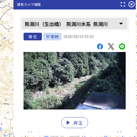
fullscreen
highlight_off
簡易カメラ情報
arrow_drop_down
熊淵川（生出橋）
熊淵川水系
熊淵川
現在
平常時
2026/08/10 05:55
play_arrow
再生
list_alt
fast_rewind
fast_forward