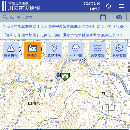
2026/08/10
autorenew
menu
14:57
search
calendar_today
visibility
石川県七尾市
令和８年熊本地震に伴う水防警報の暫定基準水位の運用について（令和８年８月７日）
「令和８年熊本地震」に伴う球磨川洪水予報の暫定基準の運用について（令和８年８月５日）