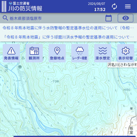
2026/08/07
autorenew
menu
17:52
search
calendar_today
visibility
栃木県那須塩原市
令和８年熊本地震に伴う水防警報の暫定基準水位の運用について（令和８年８月７日）
「令和８年熊本地震」に伴う球磨川洪水予報の暫定基準の運用について（令和８年８月５日）
沢名川(さわながわ