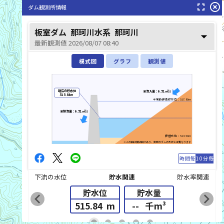
fullscreen
highlight_off
ダム観測所情報
板室ダム
那珂川水系
那珂川
arrow_drop_down
最新観測値 2026/08/07 08:40
模式図
グラフ
観測値
那珂川(なかがわ)
現在の貯水位
全流入量：6.51㎥/s
515.84m
平常時最高貯水位：517.80m
全放流量：6.51㎥/s
最低水位：513.50m
※この図は模式図であり、実際のダムの形状とは異なります
時間毎
10分毎
下流の水位
貯水関連
貯水率関連
貯水位
貯水量
chevron_left
chevron_right
515.84
m
--
千m³
list_alt
fiber_manual_record
fiber_manual_record
fiber_manual_record
fiber_manual_record
fiber_manual_record