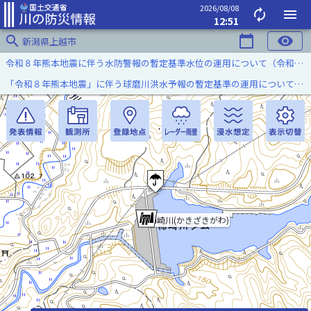
2026/08/08
autorenew
menu
12:51
search
calendar_today
visibility
新潟県上越市
令和８年熊本地震に伴う水防警報の暫定基準水位の運用について（令和８年８月７日）
「令和８年熊本地震」に伴う球磨川洪水予報の暫定基準の運用について（令和８年８月５日）
柿崎川(かきざきがわ)