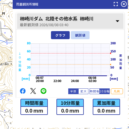
fullscreen
highlight_off
雨量観測所情報
柿崎川ダム
北陸その他水系
柿崎川
arrow_drop_down
最新観測値 2026/08/08 03:40
グラフ
観測値
80
200
60
150
１０分雨量
累加雨量
40
100
20
50
0
0
08/07
08/08
[mm]
[mm]
20:00
22:00
24:00
02:00
全体
拡大
時間毎
10分毎
凡例
時間雨量
10分雨量
累加雨量
0.0 mm
0.0 mm
0.0 mm
list_alt