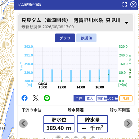
fullscreen
highlight_off
ダム観測所情報
只見ダム（電源開発）
阿賀野川水系
只見川
arrow_drop_down
最新観測値 2026/08/08 17:00
グラフ
観測値
392.0
320.0
391.0
240.0
全流入・
390.0
160.0
只見川(ただみがわ)
貯水位
放流量
389.0
80.0
388.0
0.0
08/08
[m]
[㎥/s]
10:00
12:00
14:00
16:00
全体
拡大
時間毎
10分毎
凡例
下流の水位
貯水関連
貯水率関連
貯水位
貯水量
chevron_left
chevron_right
389.40
m
--
千m³
list_alt
fiber_manual_record
fiber_manual_record
fiber_manual_record
fiber_manual_record
fiber_manual_record