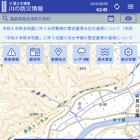
2026/08/09
autorenew
menu
02:45
search
calendar_today
visibility
福島県南会津郡只見町
令和８年熊本地震に伴う水防警報の暫定基準水位の運用について（令和８年８月７日）
「令和８年熊本地震」に伴う球磨川洪水予報の暫定基準の運用について（令和８年８月５日）