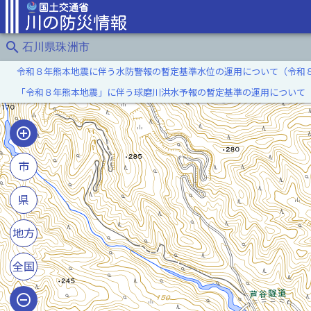
search
石川県珠洲市
令和８年熊本地震に伴う水防警報の暫定基準水位の運用について（令和
「令和８年熊本地震」に伴う球磨川洪水予報の暫定基準の運用について
市
県
地方
全国