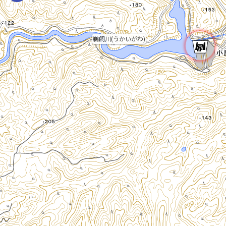
鵜飼川(うかいがわ)