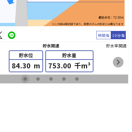
最低水位：72.50m
※この図は模式図であり、実際のダムの形状とは異なります
時間毎
10分毎
貯水関連
貯水率関連
貯水位
貯水量
chevron_right
84.30
m
753.00
千m³
fiber_manual_record
fiber_manual_record
fiber_manual_record
fiber_manual_record
fiber_manual_record