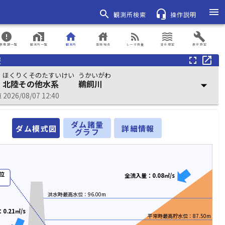
menu
search
headset_mic
観測所検索
操作説明
error
home_work
home
house
rss_feed
waves
build
表情報一覧
観測所一覧
観測所
登録地点
レーダ雨量
浸水想定
表示設定
報
fullscreen
open_in_new
ほくりくそのたすいけい
うかいがわ
北陸その他水系
鵜飼川
arrow_drop_down
026/08/07 12:40
ダム諸量
ダム模式図
詳細情報
グラフ
位
全流入量：0.08㎥/s
洪水時最高水位：96.00m
0.21㎥/s
平常時最高貯水位：87.50m