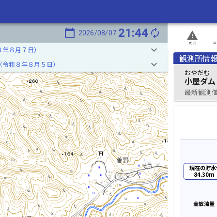
21:44
calendar_today
autorenew
2026/08/07
report_problem
概況
発
keyboard_arrow_down
８年８月７日）
観測所情
keyboard_arrow_down
（令和８年８月５日）
おやだむ
小屋ダム
最新観測値 2
現在の貯水
84.30m
全放流量：