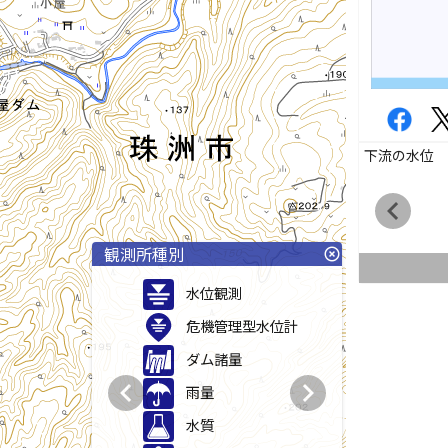
下流の水位
chevron_left
観測所種別
highlight_off
水位観測
危機管理型水位計
ダム諸量
chevron_left
chevron_right
雨量
水質