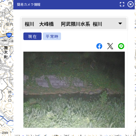
fullscreen
highlight_off
簡易カメラ情報
桜川(さくらがわ)
arrow_drop_down
桜川 大峰橋
阿武隈川水系
桜川
現在
平常時
list_alt