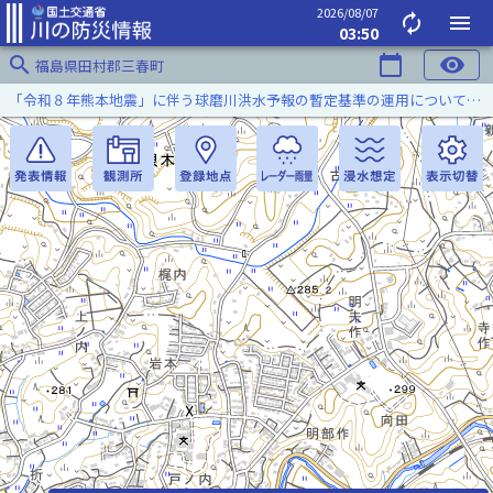
2026/08/07
autorenew
menu
03:50
search
calendar_today
visibility
福島県田村郡三春町
「令和８年熊本地震」に伴う球磨川洪水予報の暫定基準の運用について（令和８年８月５日）