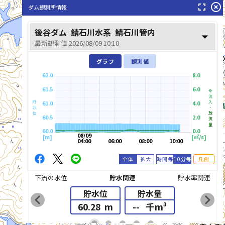
fullscreen
highlight_off
ダム観測所情報
後谷ダム
鯖石川水系
鯖石川管内
arrow_drop_down
最新観測値 2026/08/09 10:10
グラフ
観測値
別山川(べつやまがわ
62.0
8.0
61.5
6.0
全流入・
61.0
4.0
貯水位
放流量
60.5
2.0
60.0
0.0
08/09
[m]
[㎥/s]
04:00
06:00
08:00
10:00
全体
拡大
時間毎
10分毎
凡例
下流の水位
貯水関連
貯水率関連
貯水位
貯水量
chevron_left
chevron_right
60.28
m
--
千m³
list_alt
fiber_manual_record
fiber_manual_record
fiber_manual_record
fiber_manual_record
fiber_manual_record