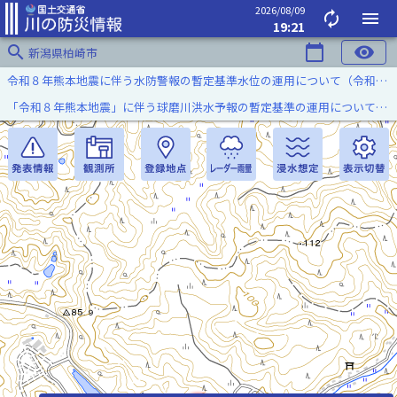
2026/08/09
autorenew
menu
19:21
search
calendar_today
visibility
新潟県柏崎市
令和８年熊本地震に伴う水防警報の暫定基準水位の運用について（令和８年８月７日）
「令和８年熊本地震」に伴う球磨川洪水予報の暫定基準の運用について（令和８年８月５日）