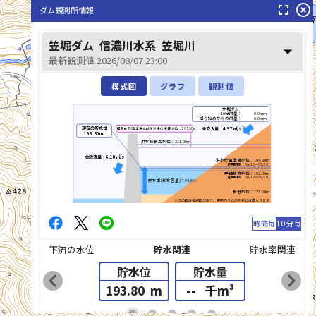
fullscreen
highlight_off
ダム観測所情報
笠堀川(かさぼりがわ)
笠堀ダム
信濃川水系
笠堀川
arrow_drop_down
最新観測値 2026/08/07 23:00
模式図
グラフ
観測値
笠堀ダム
10分雨量：
0.0mm
降り始めからの雨量：
0.0mm
現在の貯水位
全流入量：4.97㎥/s
緊急放流(異常洪水時防災操作)判断水位：208.50m
193.80m
洪水時最高水位：211.00m
全放流量：6.10㎥/s
洪水貯留準備水位：194.50m
(適用期間：06/15～09/30)
予備放流水位：192.00m
(適用期間：06/15～09/30)
貯水率(利水容量)：94.6%
最低水位：175.00m
※この図は模式図であり、実際のダムの形状とは異なります
時間毎
10分毎
下流の水位
貯水関連
貯水率関連
貯水位
貯水量
chevron_left
chevron_right
193.80
m
--
千m³
list_alt
fiber_manual_record
fiber_manual_record
fiber_manual_record
fiber_manual_record
fiber_manual_record