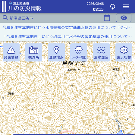
2026/08/08
autorenew
menu
08:15
search
calendar_today
visibility
新潟県三条市
令和８年熊本地震に伴う水防警報の暫定基準水位の運用について（令和８年８月７日）
「令和８年熊本地震」に伴う球磨川洪水予報の暫定基準の運用について（令和８年８月５日）