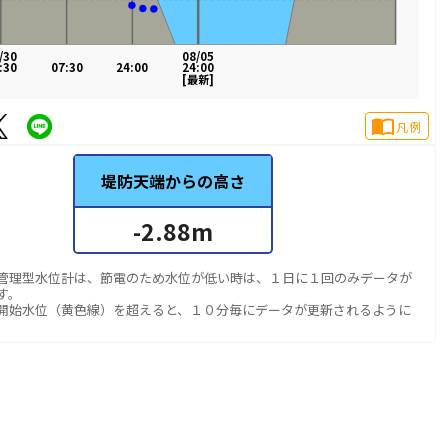
/30
08/05
:30
07:30
24:00
24:00
[最新]
import_contacts
凡例
堤防天端からの高さ
-2.88
m
管理型水位計は、節電のため水位が低い時は、１日に１回のみデータが
す。
開始水位（黄色線）を超えると、１０分毎にデータが更新されるように