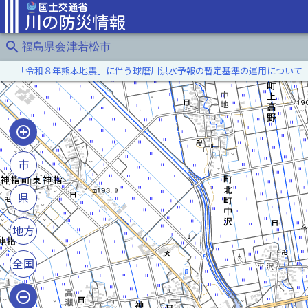
search
福島県会津若松市
「令和８年熊本地震」に伴う球磨川洪水予報の暫定基準の運用について
市
県
地方
全国