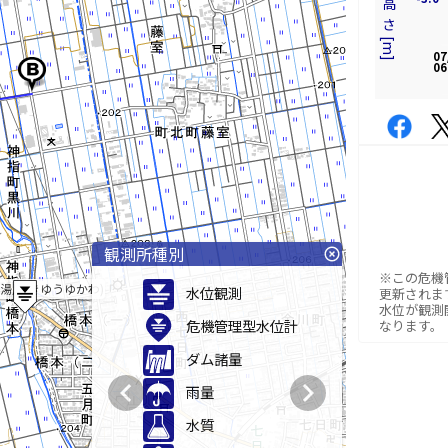
07
06
観測所種別
highlight_off
※この危機
湯川(きゆうゆかわ)
水位観測
更新されま
水位が観測
危機管理型水位計
なります。
ダム諸量
chevron_left
chevron_right
雨量
水質