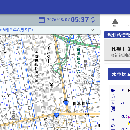
05:37
calendar_today
autorenew
2026/08/07
report_problem
概況
発
keyboard_arrow_down
（令和８年８月５日）
観測所情
旧湯川（
最新観測値 2
水位状
0.0
堤防天端からの高さ[m]
-1.0
-2.0
-3.0