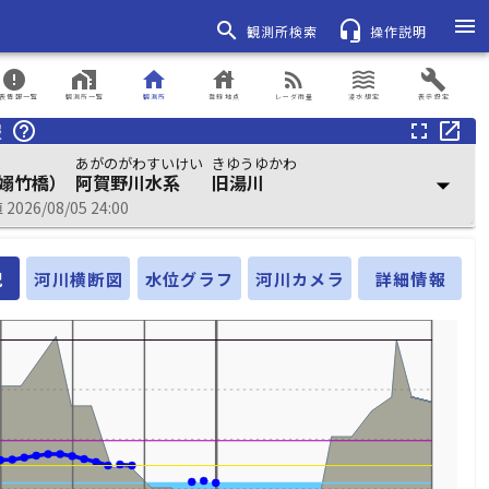
menu
search
headset_mic
観測所検索
操作説明
error
home_work
home
house
rss_feed
waves
build
表情報一覧
観測所一覧
観測所
登録地点
レーダ雨量
浸水想定
表示設定
報
help_outline
fullscreen
open_in_new
あがのがわすいけい
きゆうゆかわ
嫋竹橋）
阿賀野川水系
旧湯川
arrow_drop_down
026/08/05 24:00
況
河川横断図
水位グラフ
河川カメラ
詳細情報