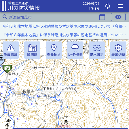
2026/08/09
autorenew
menu
17:19
search
calendar_today
visibility
新潟県加茂市
令和８年熊本地震に伴う水防警報の暫定基準水位の運用について（令和８年８月７日）
「令和８年熊本地震」に伴う球磨川洪水予報の暫定基準の運用について（令和８年８月５日）
下条川(げじようがわ)