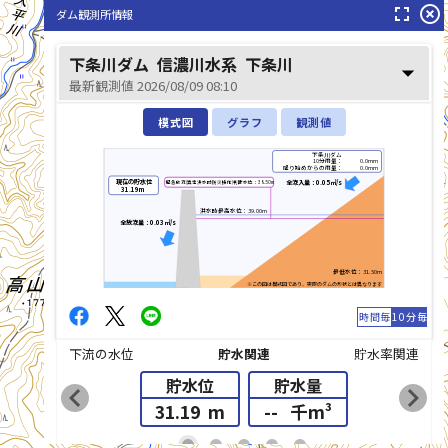
fullscreen
highlight_off
ダム観測所情報
下条川ダム
信濃川水系
下条川
arrow_drop_down
最新観測値 2026/08/09 08:10
模式図
グラフ
観測値
下条川ダム
10分雨量：
0.0mm
降り始めからの雨量：
0.0mm
現在の貯水位
全流入量：0.05㎥/s
緊急放流(異常洪水時防災操作)判断水位：38.50m
31.19m
洪水時最高水位：39.00m
全放流量：0.03㎥/s
最低水位：31.50m
※この図は模式図であり、実際のダムの形状とは異なります
時間毎
10分毎
下流の水位
貯水関連
貯水率関連
貯水位
貯水量
chevron_left
chevron_right
31.19
m
--
千m³
list_alt
fiber_manual_record
fiber_manual_record
fiber_manual_record
fiber_manual_record
fiber_manual_record