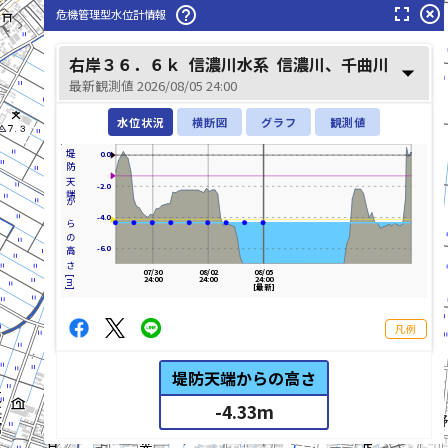
fullscreen
highlight_off
help_outline
危機管理型水位計情報
右岸３６．６ｋ
信濃川水系
信濃川、千曲川
arrow_drop_down
最新観測値 2026/08/05 24:00
水位状況
横断図
グラフ
観測値
堤防天端からの高さ[m]
0.0
-2.0
-4.0
-6.0
07/30
08/02
08/05
24:00
24:00
24:00
[最新]
凡例
堤防天端からの高さ
-4.33
m
list_alt