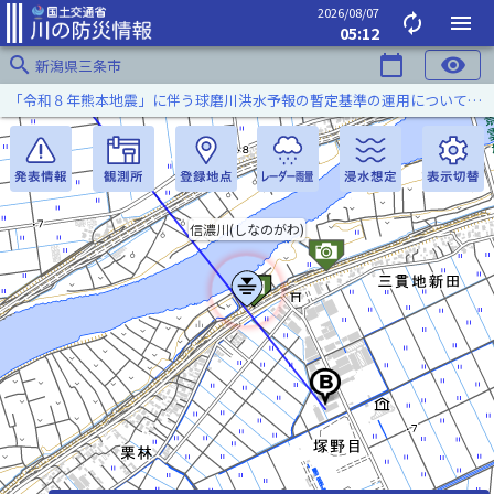
2026/08/07
autorenew
menu
05:12
search
calendar_today
visibility
新潟県三条市
「令和８年熊本地震」に伴う球磨川洪水予報の暫定基準の運用について（令和８年８月５日）
信濃川(しなのがわ)