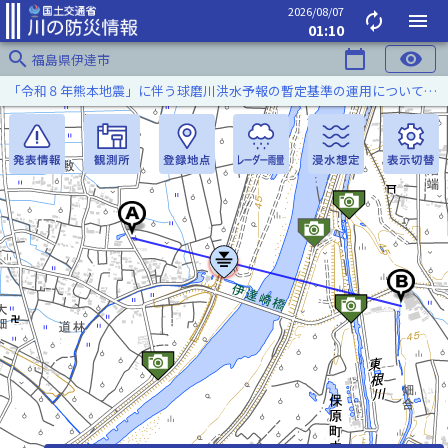
2026/08/07
autorenew
menu
01:10
search
calendar_today
visibility
福島県伊達市
「令和８年熊本地震」に伴う球磨川洪水予報の暫定基準の運用について（令和８年８月５日）