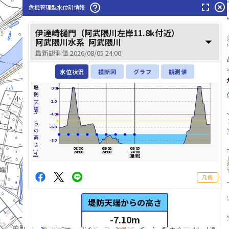
阿武隈川(あぶくまがわ)
fullscreen
highlight_off
help_outline
危機管理型水位計情報
東根川(ひがしねがわ)
伊達崎樋門（阿武隈川左岸11.8k付近）
arrow_drop_down
阿武隈川水系
阿武隈川
最新観測値 2026/08/05 24:00
水位状況
横断図
グラフ
観測値
堤防天端からの高さ[m]
0.0
古川(ふるかわ)
-2.0
-4.0
-6.0
-8.0
07/30
08/02
08/05
24:00
24:00
24:00
[最新]
凡例
堤防天端からの高さ
list_alt
-7.10
m