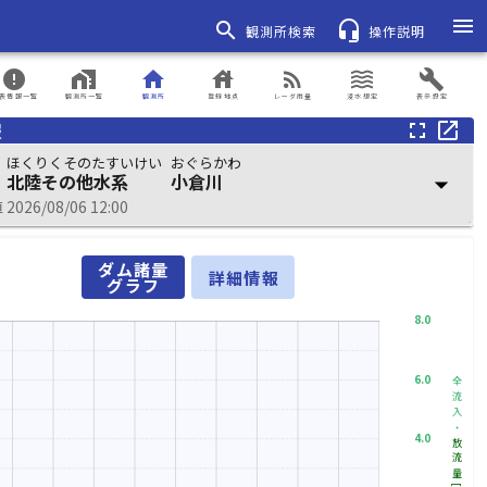
menu
search
headset_mic
観測所検索
操作説明
error
home_work
home
house
rss_feed
waves
build
表情報一覧
観測所一覧
観測所
登録地点
レーダ雨量
浸水想定
表示設定
報
fullscreen
open_in_new
ほくりくそのたすいけい
おぐらかわ
北陸その他水系
小倉川
arrow_drop_down
026/08/06 12:00
ダム諸量
詳細情報
グラフ
8.0
6.0
全流入・
4.0
放流量