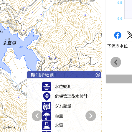
0.5
0.0
下流の水位
chevron_left
観測所種別
highlight_off
水位観測
危機管理型水位計
ダム諸量
chevron_left
chevron_right
雨量
水質