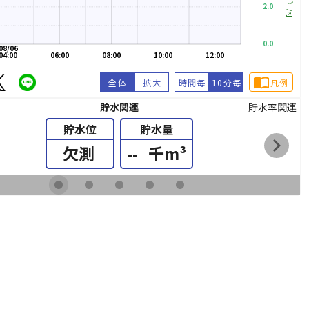
[㎥/s]
2.0
0.0
08/06
04:00
06:00
08:00
10:00
12:00
import_contacts
全体
拡大
時間毎
10分毎
凡例
貯水関連
貯水率関連
貯水位
貯水量
chevron_right
欠測
--
千m³
fiber_manual_record
fiber_manual_record
fiber_manual_record
fiber_manual_record
fiber_manual_record