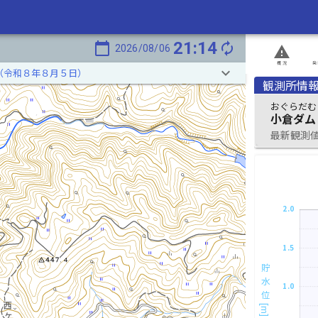
21:14
calendar_today
autorenew
2026/08/06
report_problem
概況
発
keyboard_arrow_down
（令和８年８月５日）
観測所情
おぐらだむ
小倉ダム
最新観測値 2
2.0
1.5
貯水位[m]
1.0