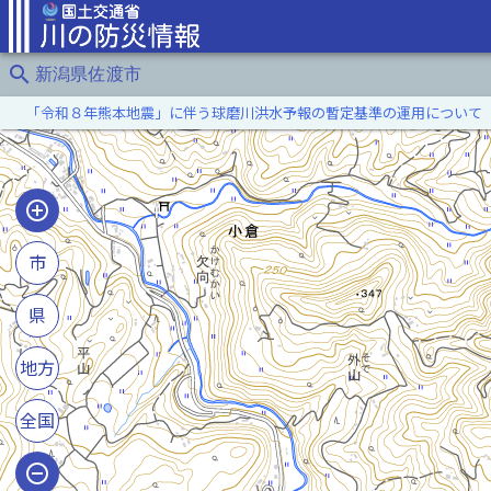
search
新潟県佐渡市
「令和８年熊本地震」に伴う球磨川洪水予報の暫定基準の運用について
市
県
地方
全国