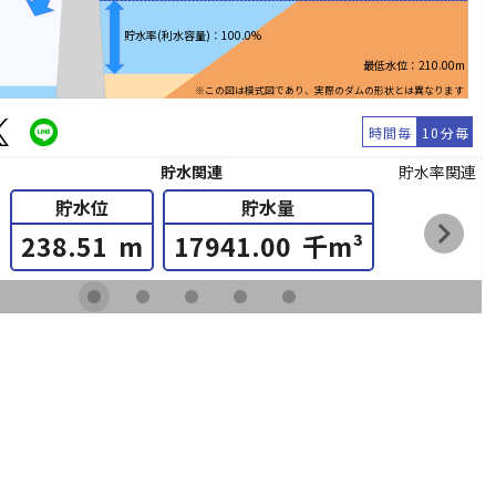
貯水率(利水容量)：100.0%
最低水位：210.00m
※この図は模式図であり、実際のダムの形状とは異なります
時間毎
10分毎
貯水関連
貯水率関連
貯水位
貯水量
chevron_right
238.51
m
17941.00
千m³
fiber_manual_record
fiber_manual_record
fiber_manual_record
fiber_manual_record
fiber_manual_record