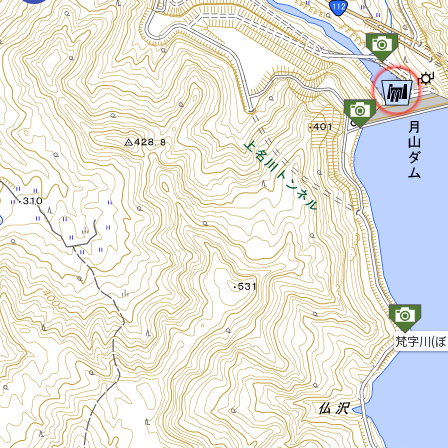
梵字川(ぼ