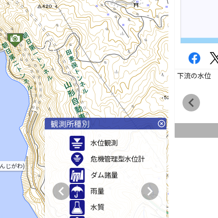
下流の水位
chevron_left
観測所種別
highlight_off
水位観測
危機管理型水位計
んじがわ)
ダム諸量
chevron_left
chevron_right
雨量
水質