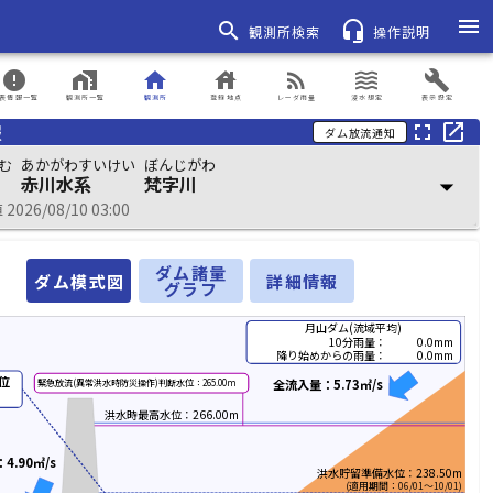
menu
search
headset_mic
観測所検索
操作説明
error
home_work
home
house
rss_feed
waves
build
表情報一覧
観測所一覧
観測所
登録地点
レーダ雨量
浸水想定
表示設定
報
fullscreen
open_in_new
ダム放流通知
む
あかがわすいけい
ぼんじがわ
赤川水系
梵字川
arrow_drop_down
026/08/10 03:00
ダム諸量
ダム模式図
詳細情報
グラフ
月山ダム(流域平均)
10分雨量：
0.0mm
降り始めからの雨量：
0.0mm
位
全流入量：5.73㎥/s
緊急放流(異常洪水時防災操作)判断水位：265.00m
洪水時最高水位：266.00m
4.90㎥/s
洪水貯留準備水位：238.50m
(適用期間：06/01～10/01)