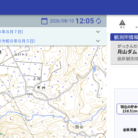
12:05
calendar_today
autorenew
2026/08/10
report_problem
概況
発
keyboard_arrow_down
８年８月７日）
観測所情
keyboard_arrow_down
（令和８年８月５日）
がっさんだ
月山ダム
最新観測値 2
現在の貯水
238.51m
全放流量：