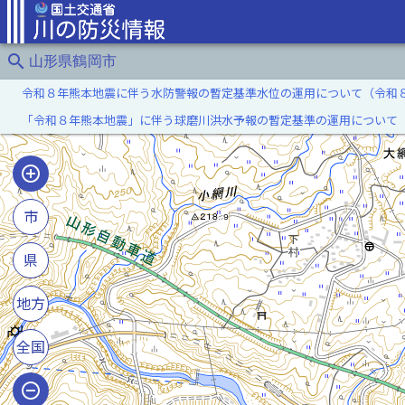
search
山形県鶴岡市
令和８年熊本地震に伴う水防警報の暫定基準水位の運用について（令和
「令和８年熊本地震」に伴う球磨川洪水予報の暫定基準の運用について
市
県
地方
全国