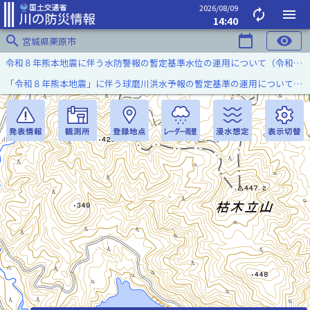
2026/08/09
autorenew
menu
14:40
search
calendar_today
visibility
宮城県栗原市
令和８年熊本地震に伴う水防警報の暫定基準水位の運用について（令和８年８月７日）
「令和８年熊本地震」に伴う球磨川洪水予報の暫定基準の運用について（令和８年８月５日）