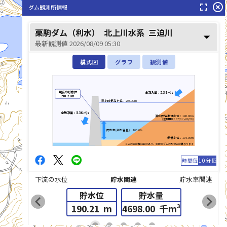
fullscreen
highlight_off
ダム観測所情報
栗駒ダム（利水）
北上川水系
三迫川
arrow_drop_down
最新観測値 2026/08/09 05:30
模式図
グラフ
観測値
現在の貯水位
全流入量：5.38㎥/s
190.21m
洪水時最高水位：205.20m
全放流量：5.36㎥/s
洪水貯留準備水位：190.00m
(適用期間：07/01～09/30)
貯水率(利水容量)：100.0%
最低水位：175.00m
※この図は模式図であり、実際のダムの形状とは異なります
時間毎
10分毎
下流の水位
貯水関連
貯水率関連
貯水位
貯水量
chevron_left
chevron_right
190.21
m
4698.00
千m³
list_alt
fiber_manual_record
fiber_manual_record
fiber_manual_record
fiber_manual_record
fiber_manual_record