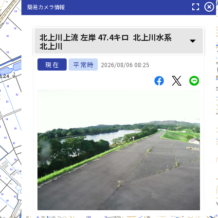
fullscreen
highlight_off
簡易カメラ情報
北上川上流 左岸 47.4キロ
北上川水系
arrow_drop_down
北上川
現在
平常時
2026/08/06 08:25
list_alt