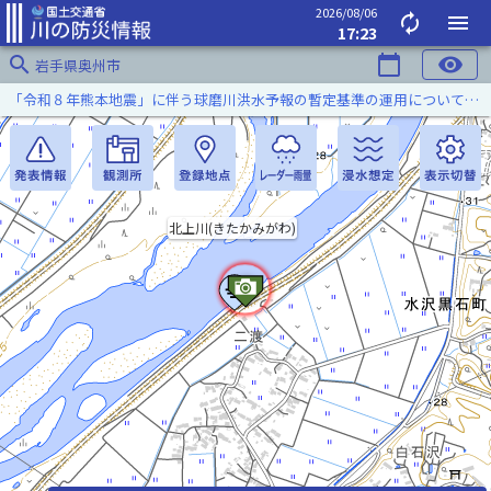
2026/08/06
autorenew
menu
17:23
search
calendar_today
visibility
岩手県奥州市
「令和８年熊本地震」に伴う球磨川洪水予報の暫定基準の運用について（令和８年８月５日）
北上川(きたかみがわ)