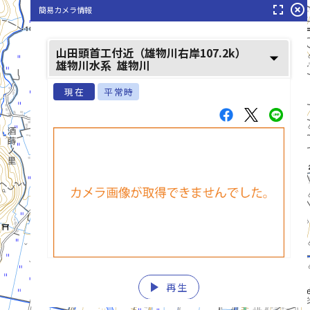
fullscreen
highlight_off
簡易カメラ情報
山田頭首工付近（雄物川右岸107.2k）
arrow_drop_down
雄物川水系
雄物川
現在
平常時
play_arrow
再生
list_alt