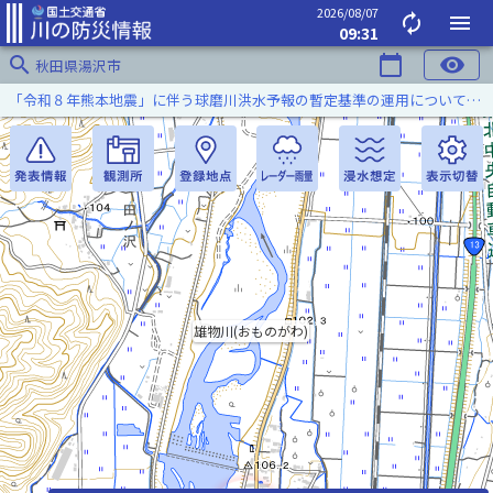
2026/08/07
autorenew
menu
09:31
search
calendar_today
visibility
秋田県湯沢市
「令和８年熊本地震」に伴う球磨川洪水予報の暫定基準の運用について（令和８年８月５日）
雄物川(おものがわ)