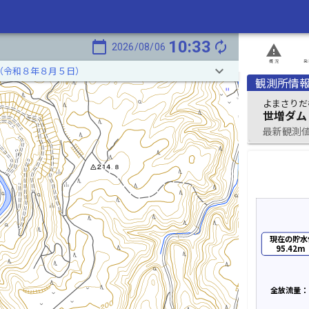
10:33
calendar_today
autorenew
2026/08/06
report_problem
概況
発
keyboard_arrow_down
（令和８年８月５日）
観測所情
よまさりだ
世増ダム
最新観測値 2
現在の貯水
95.42m
全放流量：1