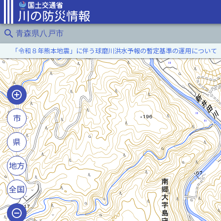
search
青森県八戸市
「令和８年熊本地震」に伴う球磨川洪水予報の暫定基準の運用について
市
県
地方
全国