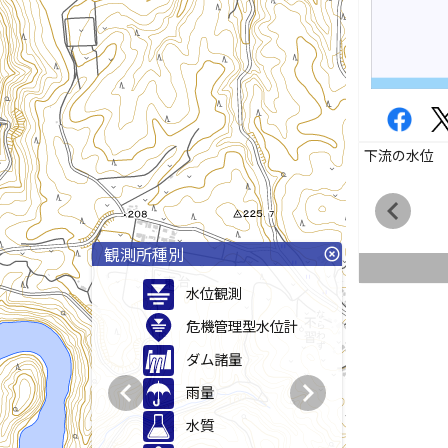
下流の水位
chevron_left
観測所種別
highlight_off
水位観測
危機管理型水位計
ダム諸量
chevron_left
chevron_right
雨量
水質