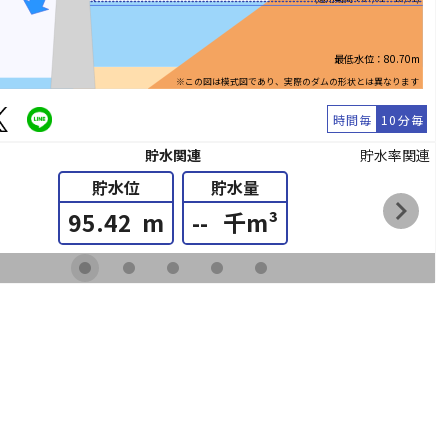
最低水位：80.70m
※この図は模式図であり、実際のダムの形状とは異なります
時間毎
10分毎
貯水関連
貯水率関連
貯水位
貯水量
chevron_right
95.42
m
--
千m³
fiber_manual_record
fiber_manual_record
fiber_manual_record
fiber_manual_record
fiber_manual_record