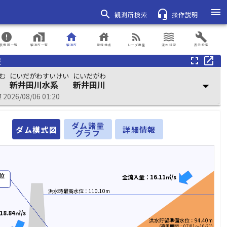
menu
search
headset_mic
観測所検索
操作説明
error
home_work
home
house
rss_feed
waves
build
表情報一覧
観測所一覧
観測所
登録地点
レーダ雨量
浸水想定
表示設定
報
fullscreen
open_in_new
む
にいだがわすいけい
にいだがわ
新井田川水系
新井田川
arrow_drop_down
026/08/06 01:20
ダム諸量
ダム模式図
詳細情報
グラフ
位
全流入量：16.11㎥/s
洪水時最高水位：110.10m
8.84㎥/s
洪水貯留準備水位：94.40m
(適用期間：07/01～10/31)