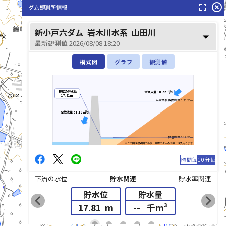
fullscreen
highlight_off
ダム観測所情報
新小戸六ダム
岩木川水系
山田川
arrow_drop_down
最新観測値 2026/08/08 18:20
模式図
グラフ
観測値
現在の貯水位
全流入量：0.52㎥/s
17.81m
平常時最高貯水位：30.26m
全放流量：1.19㎥/s
山田川(やまだがわ)
最低水位：17.26m
※この図は模式図であり、実際のダムの形状とは異なります
時間毎
10分毎
下流の水位
貯水関連
貯水率関連
貯水位
貯水量
chevron_left
chevron_right
17.81
m
--
千m³
list_alt
fiber_manual_record
fiber_manual_record
fiber_manual_record
fiber_manual_record
fiber_manual_record