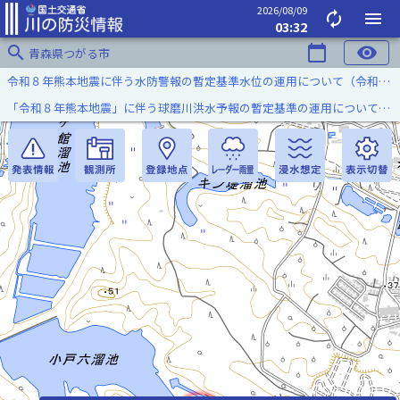
2026/08/09
autorenew
menu
03:32
search
calendar_today
visibility
青森県つがる市
令和８年熊本地震に伴う水防警報の暫定基準水位の運用について（令和８年８月７日）
「令和８年熊本地震」に伴う球磨川洪水予報の暫定基準の運用について（令和８年８月５日）