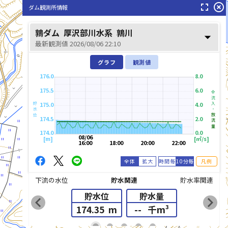
fullscreen
highlight_off
ダム観測所情報
鶉川(うずらがわ)
鶉ダム
厚沢部川水系
鶉川
arrow_drop_down
最新観測値 2026/08/06 22:10
グラフ
観測値
176.0
8.0
175.5
6.0
全流入・
175.0
4.0
貯水位
放流量
174.5
2.0
174.0
0.0
08/06
[m]
[㎥/s]
16:00
18:00
20:00
22:00
全体
拡大
時間毎
10分毎
凡例
下流の水位
貯水関連
貯水率関連
貯水位
貯水量
chevron_left
chevron_right
174.35
m
--
千m³
list_alt
fiber_manual_record
fiber_manual_record
fiber_manual_record
fiber_manual_record
fiber_manual_record