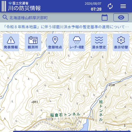
2026/08/07
autorenew
menu
07:28
search
calendar_today
visibility
北海道檜山郡厚沢部町
「令和８年熊本地震」に伴う球磨川洪水予報の暫定基準の運用について（令和８年８月５日）