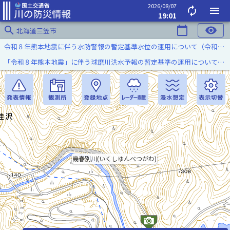
2026/08/07
autorenew
menu
19:01
search
calendar_today
visibility
北海道三笠市
令和８年熊本地震に伴う水防警報の暫定基準水位の運用について（令和８年８月７日）
「令和８年熊本地震」に伴う球磨川洪水予報の暫定基準の運用について（令和８年８月５日）
幾春別川(いくしゆんべつがわ)