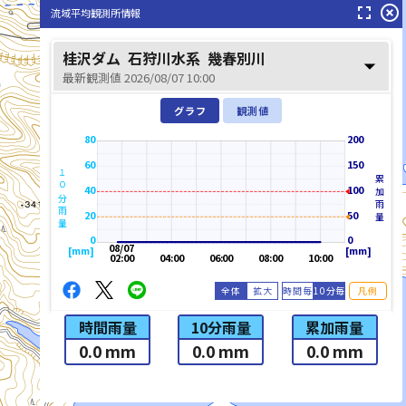
fullscreen
highlight_off
流域平均観測所情報
桂沢ダム
石狩川水系
幾春別川
arrow_drop_down
最新観測値 2026/08/07 10:00
グラフ
観測値
80
200
60
150
１０分雨量
累加雨量
40
100
20
50
0
0
08/07
[mm]
[mm]
02:00
04:00
06:00
08:00
10:00
全体
拡大
時間毎
10分毎
凡例
時間雨量
10分雨量
累加雨量
0.0 mm
0.0 mm
0.0 mm
list_alt