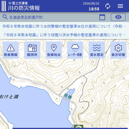
2026/08/10
autorenew
menu
18:58
search
calendar_today
visibility
北海道常呂郡置戸町
令和８年熊本地震に伴う水防警報の暫定基準水位の運用について（令和８年８月７日）
「令和８年熊本地震」に伴う球磨川洪水予報の暫定基準の運用について（令和８年８月５日）