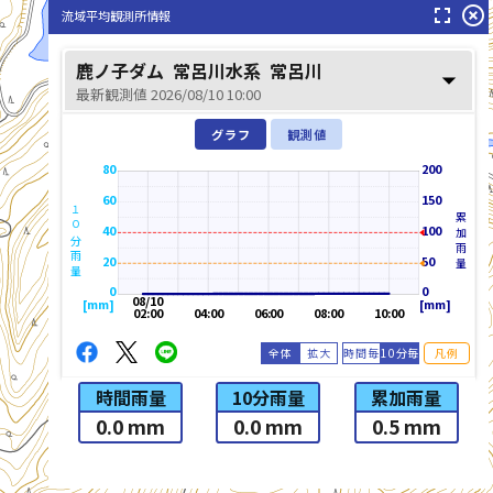
fullscreen
highlight_off
流域平均観測所情報
常呂川(ところがわ)
鹿ノ子ダム
常呂川水系
常呂川
arrow_drop_down
最新観測値 2026/08/10 10:00
グラフ
観測値
80
200
60
150
１０分雨量
累加雨量
40
100
20
50
0
0
08/10
[mm]
[mm]
02:00
04:00
06:00
08:00
10:00
全体
拡大
時間毎
10分毎
凡例
時間雨量
10分雨量
累加雨量
0.0 mm
0.0 mm
0.5 mm
list_alt