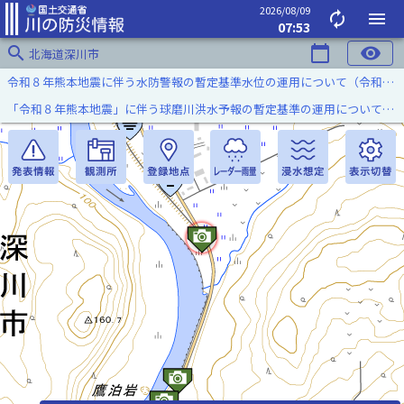
2026/08/09
autorenew
menu
07:53
search
calendar_today
visibility
北海道深川市
令和８年熊本地震に伴う水防警報の暫定基準水位の運用について（令和８年８月７日）
「令和８年熊本地震」に伴う球磨川洪水予報の暫定基準の運用について（令和８年８月５日）