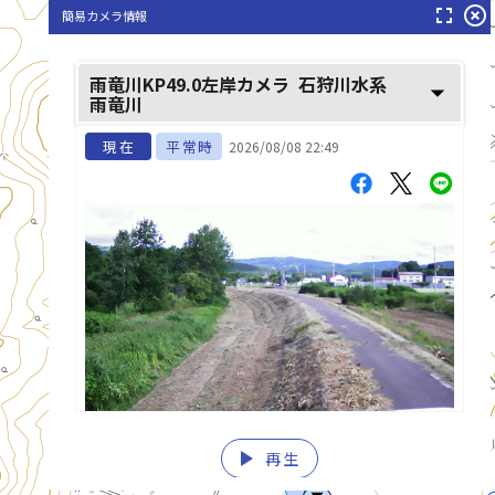
fullscreen
highlight_off
簡易カメラ情報
雨竜川(うりゆうがわ)
雨竜川KP49.0左岸カメラ
石狩川水系
arrow_drop_down
雨竜川
現在
平常時
2026/08/08 22:49
play_arrow
再生
list_alt