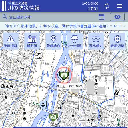
2026/08/06
autorenew
menu
17:31
search
calendar_today
visibility
富山県射水市
「令和８年熊本地震」に伴う球磨川洪水予報の暫定基準の運用について（令和８年８月５日）
和田川(わだがわ)