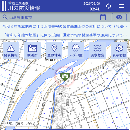
2026/08/09
autorenew
menu
02:41
search
calendar_today
visibility
山形県東根市
令和８年熊本地震に伴う水防警報の暫定基準水位の運用について（令和８年８月７日）
「令和８年熊本地震」に伴う球磨川洪水予報の暫定基準の運用について（令和８年８月５日）
法師川(ほうしがわ)