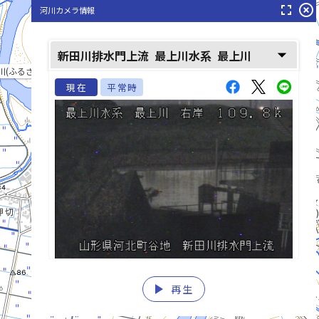
fullscreen
highlight_off
河川カメラ情報
arrow_drop_down
新田川排水門上流
最上川水系
最上川
川(ふるさがわ)
現在
平常時
最上川(もがみがわ)
村山野川(むらやまのがわ)
play_arrow
再生
list_alt
fast_rewind
fast_forward