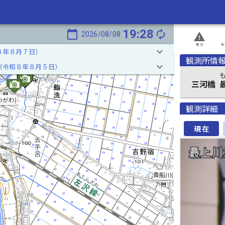
19:28
calendar_today
autorenew
2026/08/08
report_problem
概況
発
keyboard_arrow_down
８年８月７日）
観測所情
keyboard_arrow_down
（令和８年８月５日）
三河橋
わがわ)
観測詳細
現在
貴船川(きぶねがわ)