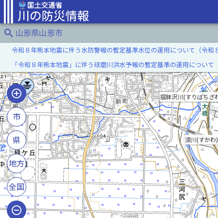
search
山形県山形市
令和８年熊本地震に伴う水防警報の暫定基準水位の運用について（令和
「令和８年熊本地震」に伴う球磨川洪水予報の暫定基準の運用について
摺鉢沢川(すりばちざ
市
県
須川(すかわ)
地方
全国