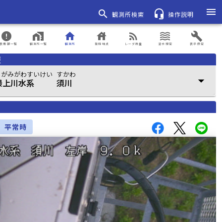
menu
search
headset_mic
観測所検索
操作説明
error
home_work
home
house
rss_feed
waves
build
表情報一覧
観測所一覧
観測所
登録地点
レーダ雨量
浸水想定
表示設定
報
もがみがわすいけい
すかわ
arrow_drop_down
最上川水系
須川
平常時