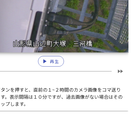
play_arrow
再生
fast_forward
ボタンを押すと、直前の１~２時間のカメラ画像をコマ送り
ます。表示間隔は１０分ですが、過去画像がない場合はその
キップします。