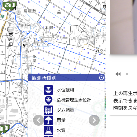
fast_rewind
観測所種別
highlight_off
水位観測
上の再生
危機管理型水位計
表示でき
時刻をス
ダム諸量
chevron_left
chevron_right
雨量
水質