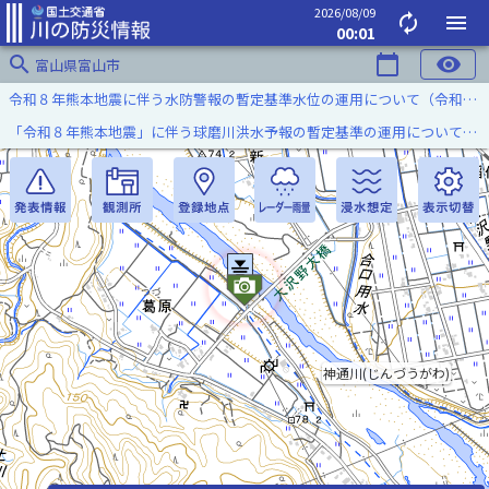
2026/08/09
autorenew
menu
00:01
search
calendar_today
visibility
富山県富山市
令和８年熊本地震に伴う水防警報の暫定基準水位の運用について（令和８年８月７日）
「令和８年熊本地震」に伴う球磨川洪水予報の暫定基準の運用について（令和８年８月５日）
神通川(じんづうがわ)