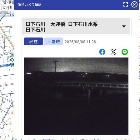
fullscreen
highlight_off
簡易カメラ情報
町場川(まちばがわ)
立谷川(たちやがわ)
日下石川 大迎橋
日下石川水系
arrow_drop_down
日下石川
現在
平常時
2026/08/08 11:08
日下石川(につけしがわ)
list_alt