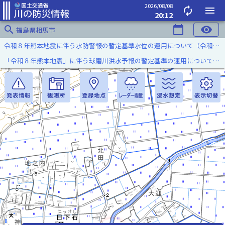
2026/08/08
autorenew
menu
20:12
search
calendar_today
visibility
福島県相馬市
令和８年熊本地震に伴う水防警報の暫定基準水位の運用について（令和８年８月７日）
「令和８年熊本地震」に伴う球磨川洪水予報の暫定基準の運用について（令和８年８月５日）