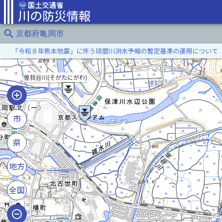
search
京都府亀岡市
「令和８年熊本地震」に伴う球磨川洪水予報の暫定基準の運用について
曽我谷川(そがたにがわ)
市
県
地方
全国