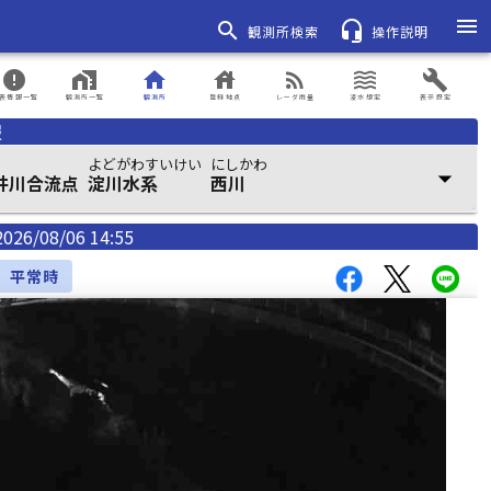
menu
search
headset_mic
観測所検索
操作説明
error
home_work
home
house
rss_feed
waves
build
表情報一覧
観測所一覧
観測所
登録地点
レーダ雨量
浸水想定
表示設定
報
よどがわすいけい
にしかわ
arrow_drop_down
井川合流点
淀川水系
西川
2026/08/06 14:55
平常時