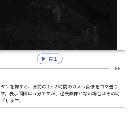
play_arrow
再生
fast_forward
ボタンを押すと、直前の１~２時間のカメラ画像をコマ送り
ます。表示間隔は５分ですが、過去画像がない場合はその時
ップします。