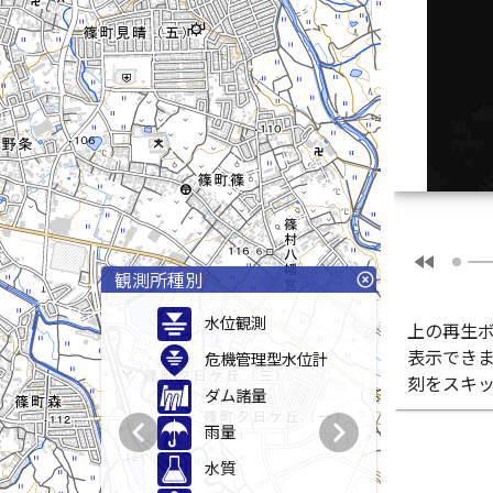
fast_rewind
観測所種別
highlight_off
水位観測
上の再生
表示でき
危機管理型水位計
刻をスキ
ダム諸量
chevron_left
chevron_right
雨量
水質