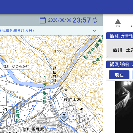
23:57
calendar_today
autorenew
2026/08/06
report_problem
概況
発
keyboard_arrow_down
（令和８年８月５日）
観測所情
西川_土
観測詳細
桂川(かつらがわ)
現在