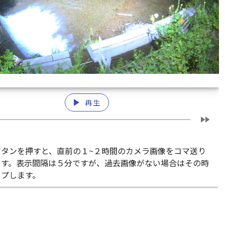
play_arrow
再生
fast_forward
ボタンを押すと、直前の１~２時間のカメラ画像をコマ送り
ます。表示間隔は５分ですが、過去画像がない場合はその時
ップします。