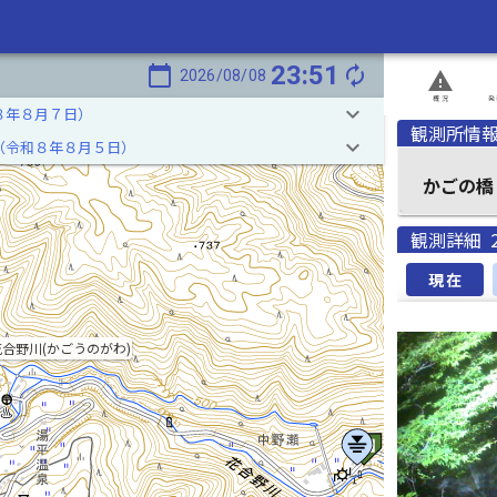
23:51
calendar_today
autorenew
2026/08/08
report_problem
概況
発
keyboard_arrow_down
８年８月７日）
観測所情
keyboard_arrow_down
（令和８年８月５日）
かごの橋
観測詳細
現在
花合野川(かごうのがわ)