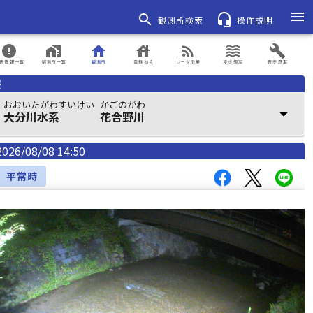
menu
search
headset_mic
観測所検索
操作説明
error
home_work
home
house
rss_feed
waves
build
表情報一覧
観測所一覧
観測所
登録地点
レーダ雨量
浸水想定
表示設定
報
おおいたがわすいけい
かごのがわ
arrow_drop_down
大分川水系
花合野川
2026/08/08 14:50
平常時