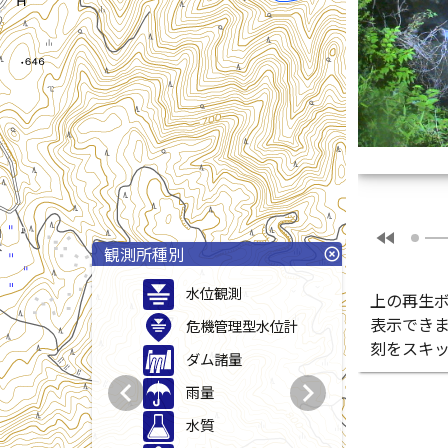
fast_rewind
観測所種別
highlight_off
水位観測
上の再生
表示でき
危機管理型水位計
刻をスキ
ダム諸量
chevron_left
chevron_right
雨量
水質