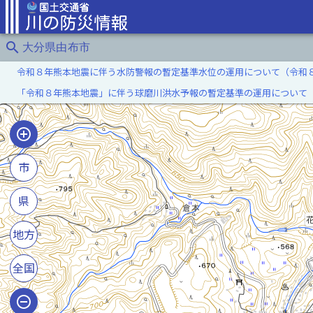
search
大分県由布市
令和８年熊本地震に伴う水防警報の暫定基準水位の運用について（令和
「令和８年熊本地震」に伴う球磨川洪水予報の暫定基準の運用について
市
県
地方
全国