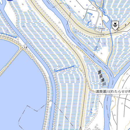
渡良瀬川(わたらせがわ