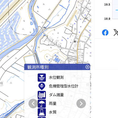
10.5
10.0
観測所種別
highlight_off
水位観測
)
危機管理型水位計
ダム諸量
chevron_left
chevron_right
雨量
水質