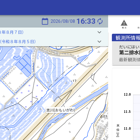
16:33
calendar_today
autorenew
2026/08/08
report_problem
概況
発
keyboard_arrow_down
８年８月７日）
観測所情
keyboard_arrow_down
（令和８年８月５日）
だいにはい
第二排水
最新観測値 2
12.0
思川(おもいがわ)
11.5
水位[m]
11.0