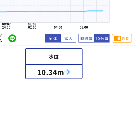
08/07
08/08
24:00
02:00
04:00
06:00
import_contacts
全体
拡大
時間毎
10分毎
凡例
水位
10.34
m
arrow_forward