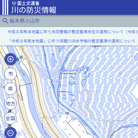
search
栃木県小山市
令和８年熊本地震に伴う水防警報の暫定基準水位の運用について（令和
「令和８年熊本地震」に伴う球磨川洪水予報の暫定基準の運用について
市
県
地方
全国