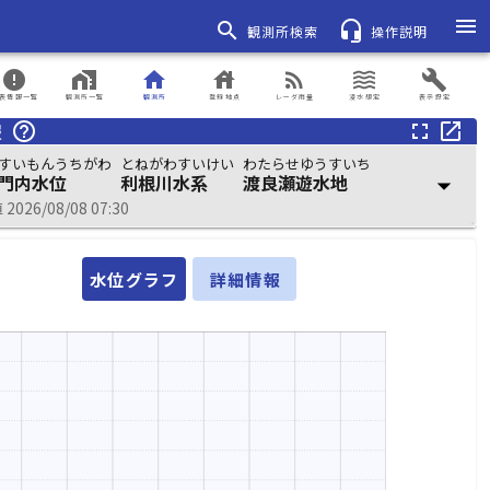
menu
search
headset_mic
観測所検索
操作説明
error
home_work
home
house
rss_feed
waves
build
表情報一覧
観測所一覧
観測所
登録地点
レーダ雨量
浸水想定
表示設定
報
help_outline
fullscreen
open_in_new
すいもんうちがわ
とねがわすいけい
わたらせゆうすいち
門内水位
利根川水系
渡良瀬遊水地
arrow_drop_down
026/08/08 07:30
水位グラフ
詳細情報