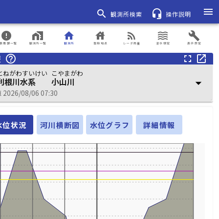
menu
search
headset_mic
観測所検索
操作説明
error
home_work
home
house
rss_feed
waves
build
表情報一覧
観測所一覧
観測所
登録地点
レーダ雨量
浸水想定
表示設定
報
help_outline
fullscreen
open_in_new
とねがわすいけい
こやまがわ
利根川水系
小山川
arrow_drop_down
026/08/06 07:30
水位状況
河川横断図
水位グラフ
詳細情報