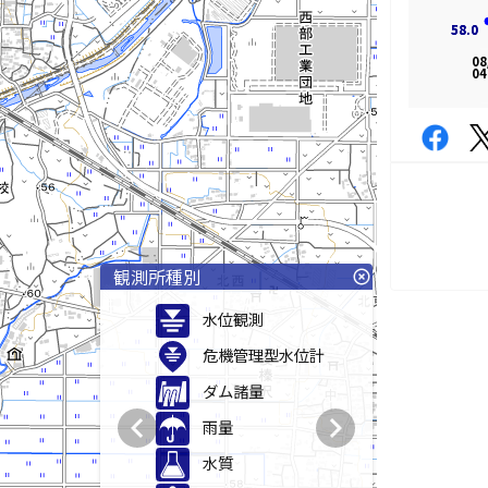
58.0
58.0
08
04
観測所種別
highlight_off
水位観測
危機管理型水位計
ダム諸量
chevron_left
chevron_right
雨量
水質