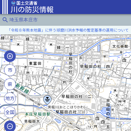
search
埼玉県本庄市
「令和８年熊本地震」に伴う球磨川洪水予報の暫定基準の運用について
女堀川(
市
県
地方
男堀川(おとこほりかわ)
全国