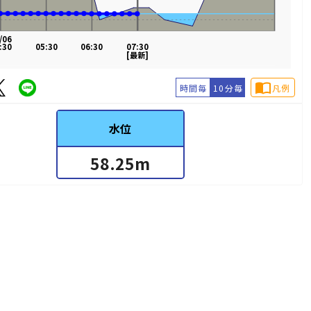
/06
:30
05:30
06:30
07:30
[最新]
import_contacts
時間毎
10分毎
凡例
水位
58.25
m