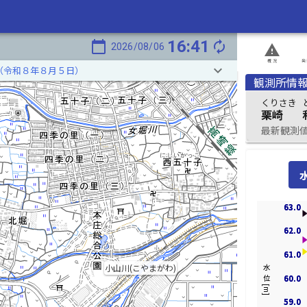
16:41
calendar_today
autorenew
2026/08/06
report_problem
概況
発
keyboard_arrow_down
（令和８年８月５日）
おんなほりかわ)
観測所情
くりさき
栗崎
最新観測値 2
63.0
63.0
62.0
62.0
61.0
61.0
小山川(こやまがわ)
水位[m]
60.0
60.0
59.0
59.0