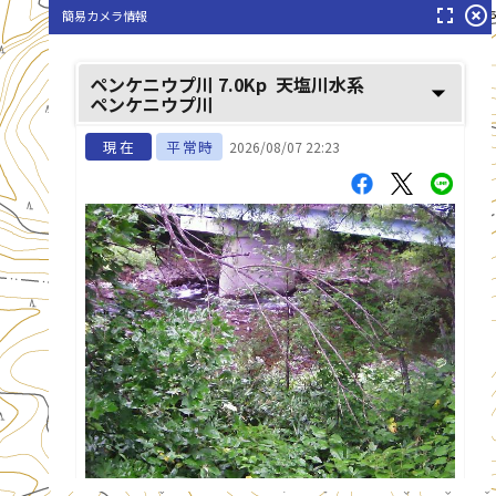
fullscreen
highlight_off
簡易カメラ情報
ペンケニウプ川 7.0Kp
天塩川水系
arrow_drop_down
ペンケニウプ川
現在
平常時
2026/08/07 22:23
list_alt