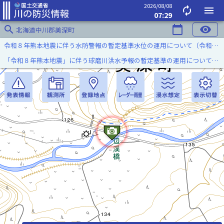
2026/08/08
autorenew
menu
07:29
search
calendar_today
visibility
北海道中川郡美深町
令和８年熊本地震に伴う水防警報の暫定基準水位の運用について（令和８年８月７日）
「令和８年熊本地震」に伴う球磨川洪水予報の暫定基準の運用について（令和８年８月５日）