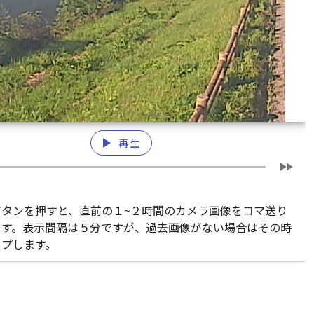
play_arrow
再生
fast_forward
ボタンを押すと、直前の１~２時間のカメラ画像をコマ送り
ます。表示間隔は５分ですが、過去画像がない場合はその時
ップします。