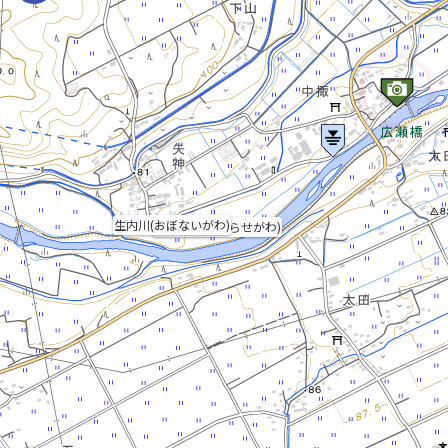
生内川(おぼないがわ)
奥入瀬川(おいらせがわ)