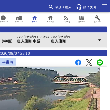
menu
search
headset_mic
観測所検索
操作説明
error
home_work
home
house
rss_feed
waves
build
表情報一覧
観測所一覧
観測所
登録地点
レーダ雨量
浸水想定
表示設定
報
おいらせがわすいけい
おいらせがわ
arrow_drop_down
（中掫）
奥入瀬川水系
奥入瀬川
2026/08/07 22:10
平常時