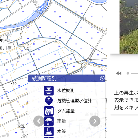
fast_rewind
観測所種別
highlight_off
水位観測
上の再生
表示でき
危機管理型水位計
刻をスキ
ダム諸量
chevron_left
chevron_right
雨量
水質