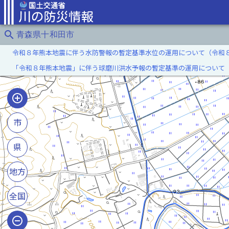
search
青森県十和田市
令和８年熊本地震に伴う水防警報の暫定基準水位の運用について（令和
「令和８年熊本地震」に伴う球磨川洪水予報の暫定基準の運用について
市
県
地方
全国