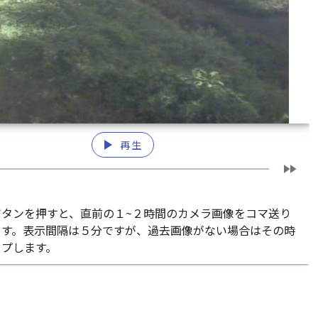
play_arrow
再生
fast_forward
ボタンを押すと、直前の１~２時間のカメラ画像をコマ送り
ます。表示間隔は５分ですが、過去画像がない場合はその時
ップします。