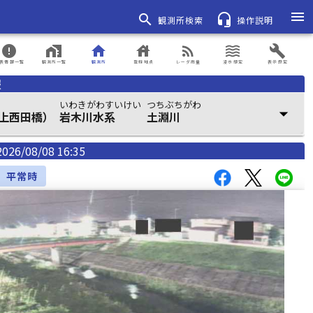
menu
search
headset_mic
観測所検索
操作説明
error
home_work
home
house
rss_feed
waves
build
表情報一覧
観測所一覧
観測所
登録地点
レーダ雨量
浸水想定
表示設定
報
いわきがわすいけい
つちぶちがわ
arrow_drop_down
上西田橋）
岩木川水系
土淵川
2026/08/08 16:35
平常時