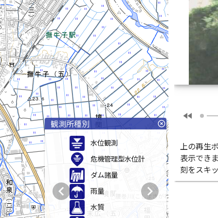
fast_rewind
観測所種別
highlight_off
水位観測
上の再生
表示でき
危機管理型水位計
刻をスキ
ダム諸量
chevron_left
chevron_right
雨量
腰巻川(こしまきがわ)
水質