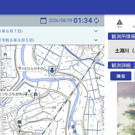
01:34
calendar_today
autorenew
2026/08/09
report_problem
概況
発
keyboard_arrow_down
８年８月７日）
観測所情
keyboard_arrow_down
（令和８年８月５日）
土淵川（
観測詳細
平川(ひらかわ)
現在
(つちぶちがわ)