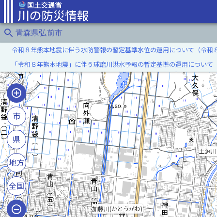
search
青森県弘前市
令和８年熊本地震に伴う水防警報の暫定基準水位の運用について（令和
「令和８年熊本地震」に伴う球磨川洪水予報の暫定基準の運用について
市
県
土淵川
地方
全国
加藤川(かとうがわ)